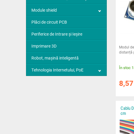
Module shield
Plăci de circuit PCB
Periferice de Intrare și Ieșire
Imprimare 3D
Modul de
distanță 
Robot, mașină inteligentă
În stoc 
Tehnologia Internetului, PoE
8,5
Cablu D
cm