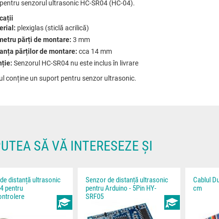
pentru senzorul ultrasonic HC-SR04 (HC-04).
cații
rial:
plexiglas (sticlă acrilică)
metru părți de montare:
3 mm
anța părților de montare:
cca 14 mm
ție:
Senzorul HC-SR04 nu este inclus în livrare
l conține un suport pentru senzor ultrasonic.
PUTEA SĂ VĂ INTERESEZE ȘI
de distanță ultrasonic
Senzor de distanță ultrasonic
Cablul Du
4 pentru
pentru Arduino - 5Pin HY-
cm
ntrolere
SRF05
INSTRUCȚIUNI
INSTRUCȚIUNI