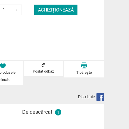
+
Poslat odkaz
 produsele
Tipărește
eferate
Distribuie:
De descărcat
1