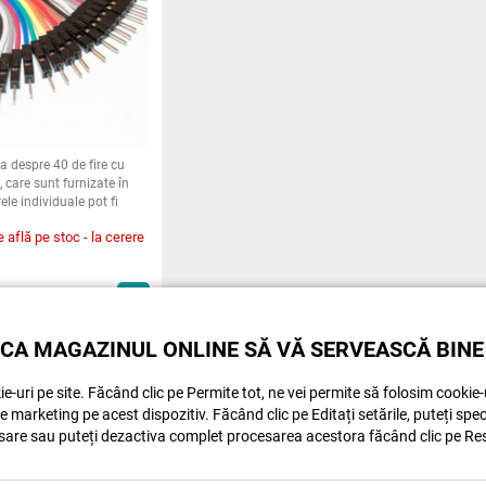
a despre 40 de fire cu
, care sunt furnizate în
ele individuale pot fi
e.
 află pe stoc - la cerere
9
Lei
Achiziționează
CA MAGAZINUL ONLINE SĂ VĂ SERVEASCĂ BINE
e-uri pe site. Făcând clic pe Permite tot, ne vei permite să folosim cookie-u
de marketing pe acest dispozitiv. Făcând clic pe Editați setările, puteți spe
sare sau puteți dezactiva complet procesarea acestora făcând clic pe Re