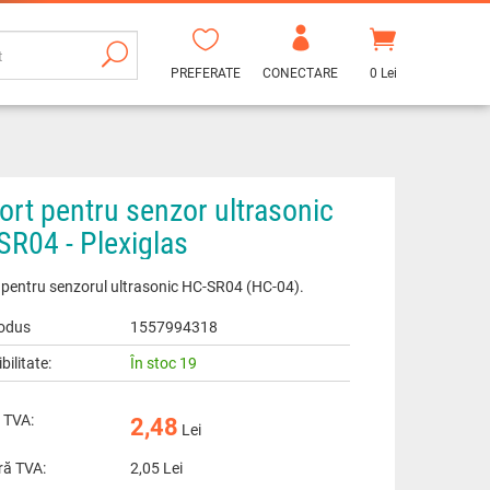
PREFERATE
CONECTARE
0 Lei
ort pentru senzor ultrasonic
SR04 - Plexiglas
 pentru senzorul ultrasonic HC-SR04 (HC-04).
odus
1557994318
bilitate:
În stoc 19
 TVA:
2,48
Lei
ră TVA:
2,05
Lei