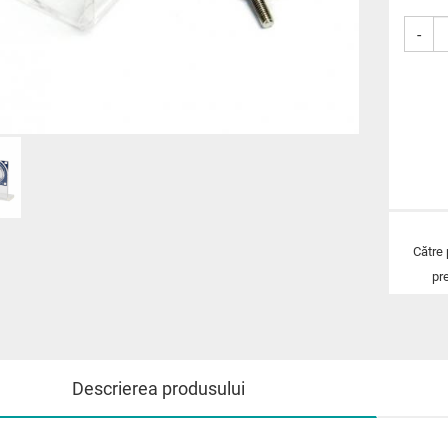
-
Către
pr
Descrierea produsului