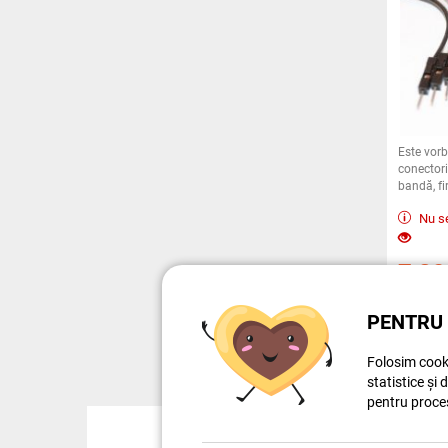
Este vorb
conectori
bandă, fir
desfăcut
Nu se
7,8
PENTRU 
Folosim cooki
statistice și 
pentru proce