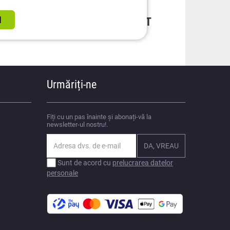
TRU
DE DESCĂRCAT
Urmăriți-ne
Fiți cu un pas înainte și abonați-vă la
newsletter-ul nostru!.
Sunt de acord cu
prelucrarea datelor
personale