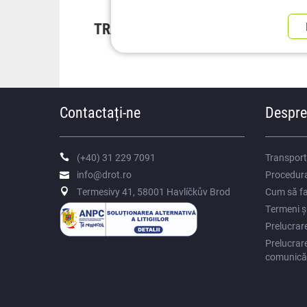
TRANSPORT RAPID
OPȚ
Contactați-ne
Despre
(+40) 31 229 7091
Transport
info@drot.ro
Procedura
Termesivy 41, 58001 Havlíčkův Brod
Cum să fa
Termeni și
Prelucrar
Prelucrare
comunicăr