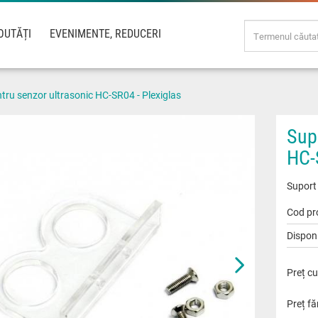
OUTĂȚI
EVENIMENTE, REDUCERI
tru senzor ultrasonic HC-SR04 - Plexiglas
Sup
HC-
Suport
Cod pr
Disponi
Preț cu
Preț fă