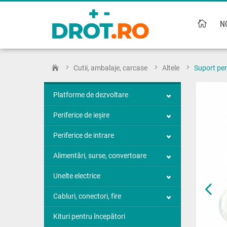
N
Cutii, ambalaje, carcase
Altele
Suport pen
Platforme de dezvoltare
Periferice de ieșire
Periferice de intrare
Alimentări, surse, convertoare
Unelte electrice
Cabluri, conectori, fire
Kituri pentru începători