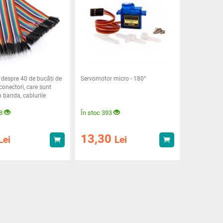
 despre 40 de bucăți de
Servomotor micro - 180°
conectori, care sunt
n banda, cablurile
e
18
În stoc 393
13,30
Lei
Lei
Achiziționează
Achiziționează