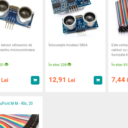
 senzor ultrasonic de
Înlocuiește modelul SR04.
Este vorba
pentru microcontrolere.
cabluri cu 
furnizate î
individual
131
În stoc 228
În stoc 9
7
12,91
7,44
Lei
Lei
Achiziționează
Achiziționează
uPont M-M - 40x, 20