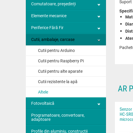
Suport 
Comutatoare, președinți
Specifi
Elemente mecanice
Mate
Dia
Periferice Fără Fir
Dist
Aten
Cutii, ambalaje, carcase
Pachetu
Cutii pentru Arduino
Cutii pentru Raspberry Pi
Cutii pentru alte aparate
Cutii rezistente la apă
AR 
Altele
Fotovoltaică
Senzor 
HC-SR0
Programatoare, convertoare,
microco
adaptoare
Profile din aluminiu, construcții