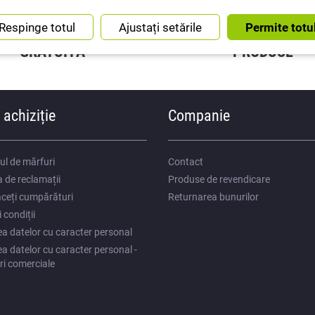
IUNE DE EXPEDIERE
INSTRUCȚIUNI PEN
Ajustați setările
GRATUITĂ
PRODUSE
 achiziție
Companie
ul de mărfuri
Contact
 de reclamații
Produse de revendicare
ceți cumpărături
Returnarea bunurilor
 condiții
ea datelor cu caracter personal
a datelor cu caracter personal -
i comerciale