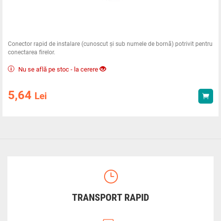
Conector rapid de instalare (cunoscut și sub numele de bornă) potrivit pentru
conectarea firelor.
Nu se află pe stoc - la cerere
5,64
Lei
Ach
TRANSPORT RAPID