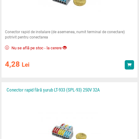
Conector rapid de instalare (de asemenea, numit terminal de conectare)
potrivit pentru conectarea
Nu se află pe stoc - la cerere
4,28
Lei
Ach
Conector rapid fără șurub LT-933 (SPL-93) 250V 32A