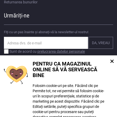
Returnarea bunurilor
Urmăriți-ne
Fiți cu un pas înainte și abonați-vă la newsletter-ul nostru!.
Sunt de acord cu
prelucrarea datelor personale
×
PENTRU CA MAGAZINUL
ONLINE SĂ VĂ SERVEASCĂ
BINE
Este posibil ca instrumentele de inteligență artificială să fi fost folosite în
Folosim cookie-uri pe site. Făcând clic pe
crearea conținutului. Mai multe
informații aici
.
Permite tot, ne vei permite să folosim cookie-
uri în scopuri preferențiale, statistice și de
© Copyright ECLIPSERA s.r.o.
marketing pe acest dispozitiv. Făcând clic pe
Toate drepturile rezervate
Editați setările, puteți specifica grupuri de
Versiune maghiară
cookie-uri pentru procesare sau puteți
dezactiva complet procesarea acestora