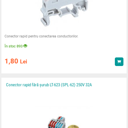
Conector rapid pentru conectarea conductorilor.
În stoc 893
1,80
Lei
Ach
Conector rapid fără șurub LT-623 (SPL-62) 250V 32A