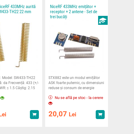
iceRF 433MHz aurită
NiceRF 433MHz emițător +
SW433-TH22 22 mm
receptor + 2 antene - Set de
trei bucăți
INSTRUCȚIUNI
ii: Model: SW433-TH22
STX882 este un modul emițător
: da Frecvență: 433 (+/-
ASK foarte puternic, cu dimensiuni
R: ≤ 1.5 Câștig: 2.15
reduse și consum de energie
scăzut.
Nu se află pe stoc - la cerere
9
20,07
Lei
Lei
Achiziționează
Achiziționează