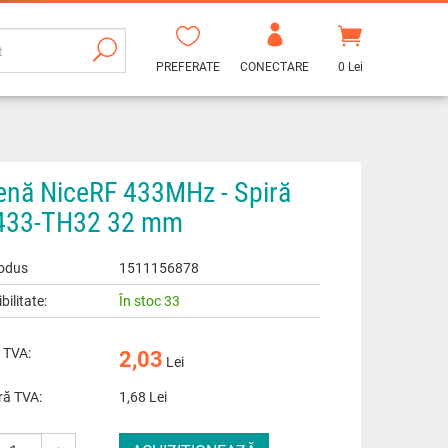
PREFERATE
CONECTARE
0 Lei
enă NiceRF 433MHz - Spiră
33-TH32 32 mm
odus
1511156878
bilitate:
În stoc 33
 TVA:
2,03
Lei
ră TVA:
1,68
Lei