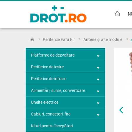
N
Periferice Fără Fir
Antene și alte module
Platforme de dezvoltare
Periferice de ieșire
Periferice de intrare
Alimentări, surse, convertoare
Unelte electrice
Cabluri, conectori, fire
Kituri pentru începători