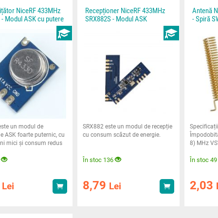
ițător NiceRF 433MHz
Recepționer NiceRF 433MHz
Antenă N
- Modul ASK cu putere
SRX882S - Modul ASK
- Spiră 
INSTRUCȚIUNI
INSTRUCȚIUNI
ste un modul de
SRX882 este un modul de recepție
Specificaț
e ASK foarte puternic, cu
cu consum scăzut de energie.
Împodobită
ni mici și consum redus
8) MHz VSW
e.
dBi
8
În stoc 136
În stoc 4
0
8,79
2,03
Lei
Lei
Achiziționează
Achiziționează