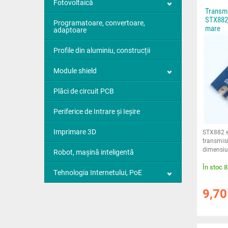
Fotovoltaică
Transm
STX882 
Programatoare, convertoare,
mare
adaptoare
Profile din aluminiu, construcții
Module shield
Plăci de circuit PCB
Periferice de Intrare și Ieșire
Imprimare 3D
STX882 e
transmisi
dimensiu
Robot, mașină inteligentă
de energi
În stoc 
Tehnologia Internetului, PoE
9,7