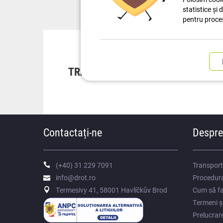
statistice și 
pentru proce
TRANSPORT RAPID
OPȚ
Contactați-ne
Despre
(+40) 31 229 7091
Transport
info@drot.ro
Procedura
Termesivy 41, 58001 Havlíčkův Brod
Cum să fa
Termeni și
Prelucrar