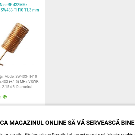
 NiceRF 433MHz -
at SW433-TH10 11,3 mm
ații: Model:SW433-TH10
ă:433 (+/- 5) MHz VSWR:
: 2.15 dBi Diametrul
0,5 mm
11
3
Lei
Achiziționează
CA MAGAZINUL ONLINE SĂ VĂ SERVEASCĂ BINE
e-uri pe site. Făcând clic pe Permite tot, ne vei permite să folosim cookie-u