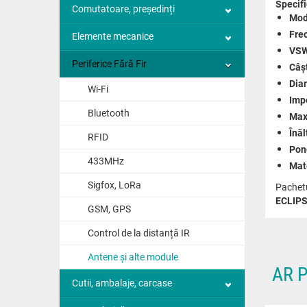
Specifi
Comutatoare, președinți
Mod
Fre
Elemente mecanice
VSW
Periferice Fără Fir
Câșt
Diam
Wi-Fi
Imp
Bluetooth
Max
Înăl
RFID
Pon
433MHz
Mate
Sigfox, LoRa
Pachet
ECLIPSE
GSM, GPS
Control de la distanță IR
Antene și alte module
AR 
Cutii, ambalaje, carcase