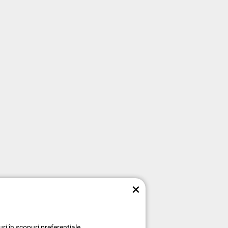
×
ri în scopuri preferențiale,