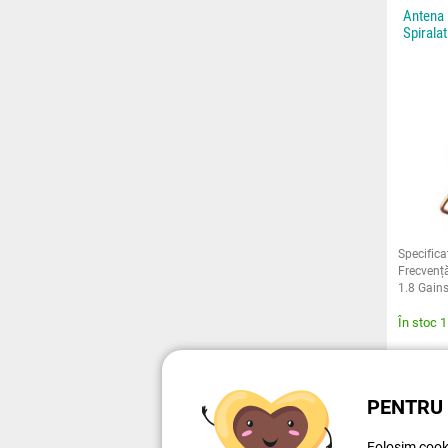
Antena
Spiral
Specific
Frecvenț
1.8 Gains
firului: 
În stoc 
1,1
PENTRU 
Folosim cooki