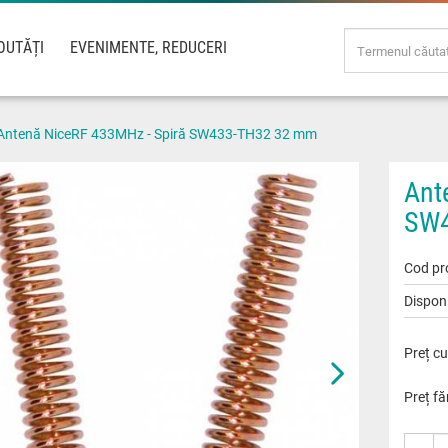
OUTĂȚI
EVENIMENTE, REDUCERI
Antenă NiceRF 433MHz - Spiră SW433-TH32 32 mm
Ant
SW4
Cod pr
Disponi
Preț cu
Preț fă