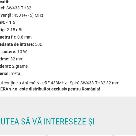
cații:
el:
SW433-TH32
cvență:
433 (+/- 5) MHz
R:
≤ 1.5
ig:
2.15 dBi
etru fir:
0.8 mm
edanța de intrare:
50Ω
. putere:
10 W
țime:
32 mm
derat:
2 grame
rial:
metal
ul conține o Antenă NiceRF 433MHz - Spiră SW433-TH32 32 mm.
RA s.r.o. este distribuitor exclusiv pentru România!
PUTEA SĂ VĂ INTERESEZE ȘI