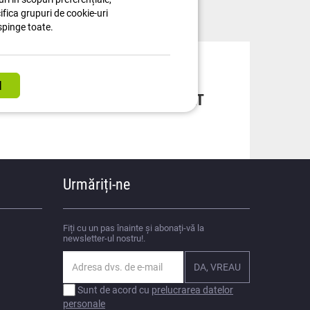
cifica grupuri de cookie-uri
spinge toate.
TRU
DE DESCĂRCAT
Urmăriți-ne
Fiți cu un pas înainte și abonați-vă la
newsletter-ul nostru!.
Sunt de acord cu
prelucrarea datelor
personale