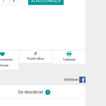
+
Poslat odkaz
 produsele
Tipărește
eferate
Distribuie:
De descărcat
1