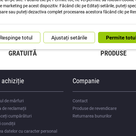
de marketing pe acest dispozitiv. Făcând clic pe Editați setările, puteți spe
sare sau puteți dezactiva complet procesarea acestora făcând clic pe Re
Ajustați setările
IUNE DE EXPEDIERE
INSTRUCȚIUNI PEN
GRATUITĂ
PRODUSE
 achiziție
Companie
ul de mărfuri
Contact
 de reclamații
Produse de revendicare
ceți cumpărături
Returnarea bunurilor
 condiții
ea datelor cu caracter personal