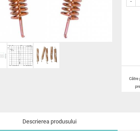
-
Către
pr
Descrierea produsului