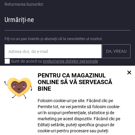
Returnarea bunurilor
Urmăriți-ne
Fiți cu un pas înainte și abonați-vă la newsletter-ul nostru!.
Sunt de acord cu
prelucrarea datelor personale
×
PENTRU CA MAGAZINUL
ONLINE SĂ VĂ SERVEASCĂ
BINE
Este posibil ca instrumentele de inteligență artificială să fi fost folosite în
Folosim cookie-uri pe site. Făcând clic pe
crearea conținutului. Mai multe
informații aici
.
Permite tot, ne vei permite să folosim cookie-
uri în scopuri preferențiale, statistice și de
© Copyright ECLIPSERA s.r.o.
marketing pe acest dispozitiv. Făcând clic pe
Toate drepturile rezervate
Editați setările, puteți specifica grupuri de
Versiune maghiară
cookie-uri pentru procesare sau puteți