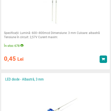
Specificații: Lumină: 600~800mcd Dimensiune: 3 mm Culoare: albastră
Tensiune în circuit: 2,57V Curent maxim:
În stoc 678
0,45
Lei
Ach
LED diode - Albastră, 3 mm