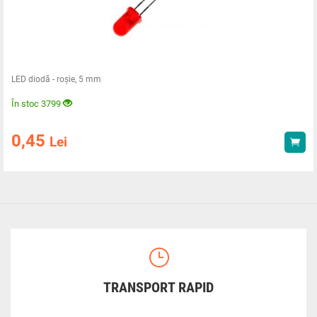
LED diodă - roșie, 5 mm
În stoc 3799
0,45
Lei
Ach
TRANSPORT RAPID