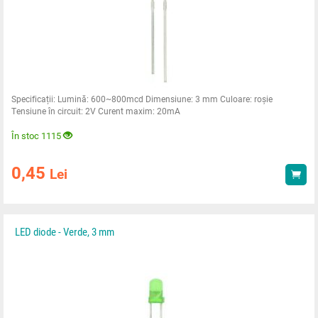
Specificații: Lumină: 600~800mcd Dimensiune: 3 mm Culoare: roșie
Tensiune în circuit: 2V Curent maxim: 20mA
În stoc 1115
0,45
Lei
Ach
LED diode - Verde, 3 mm