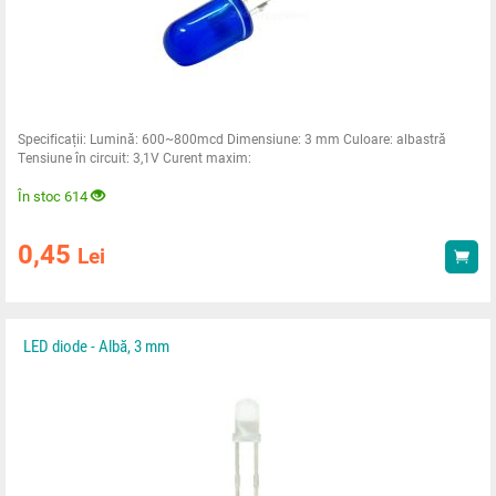
Specificații: Lumină: 600~800mcd Dimensiune: 3 mm Culoare: albastră
Tensiune în circuit: 3,1V Curent maxim:
În stoc 614
0,45
Lei
Ach
LED diode - Albă, 3 mm