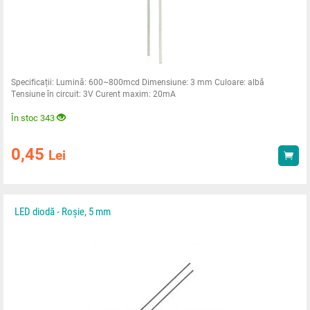
Specificații: Lumină: 600~800mcd Dimensiune: 3 mm Culoare: albă
Tensiune în circuit: 3V Curent maxim: 20mA
În stoc 343
0,45
Lei
Ach
LED diodă - Roșie, 5 mm