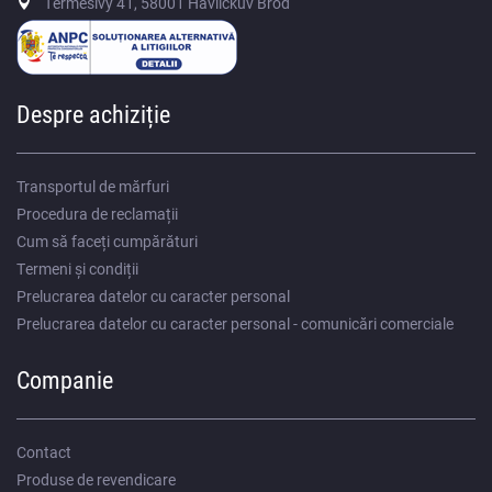
Termesivy 41, 58001 Havlíčkův Brod
Despre achiziție
Transportul de mărfuri
Procedura de reclamații
Cum să faceți cumpărături
Termeni și condiții
Prelucrarea datelor cu caracter personal
Prelucrarea datelor cu caracter personal - comunicări comerciale
Companie
Contact
Produse de revendicare