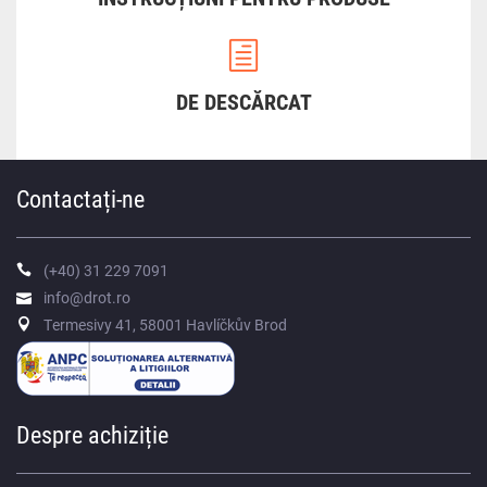
DE DESCĂRCAT
Contactați-ne
(+40) 31 229 7091
info@drot.ro
Termesivy 41, 58001 Havlíčkův Brod
Despre achiziție