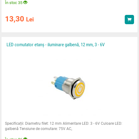
În stoc 35
13,30
Lei
Ach
LED comutator etanș - iluminare galbenă, 12 mm, 3 - 6V
Specificații: Diametru filet: 12 mm Alimentare LED: 3 - 6V Culoare LED:
galbenă Tensiune de comutare: 75V AC,