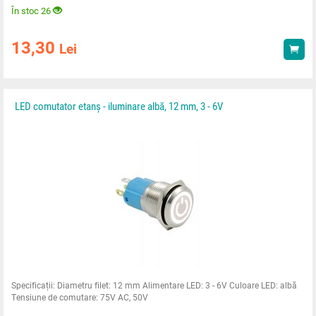
În stoc 26
13,30
Lei
Ach
LED comutator etanș - iluminare albă, 12 mm, 3 - 6V
Specificații: Diametru filet: 12 mm Alimentare LED: 3 - 6V Culoare LED: albă
Tensiune de comutare: 75V AC, 50V