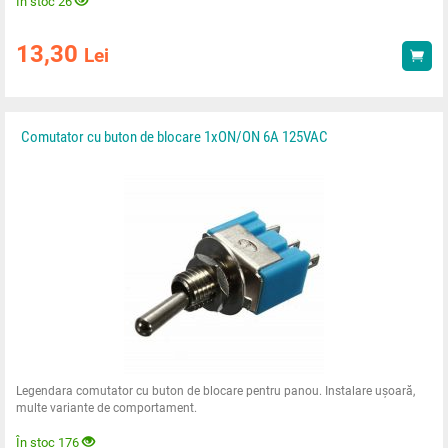
În stoc 26
13,30
Lei
Ach
Comutator cu buton de blocare 1xON/ON 6A 125VAC
Legendara comutator cu buton de blocare pentru panou. Instalare ușoară,
multe variante de comportament.
În stoc 176