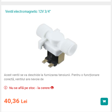
Ventil electromagnetic 12V 3/4"
Acest ventil se va deschide la furnizarea tensiunii. Pentru o funcționare
corectă, ventilul are nevoie de
Nu se află pe stoc - la cerere
40,36
Lei
Ach