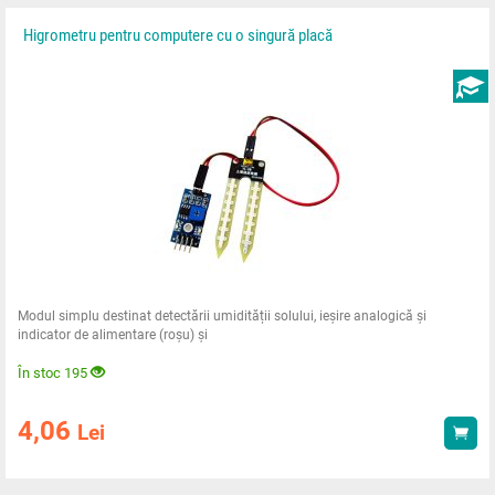
Higrometru pentru computere cu o singură placă
Modul simplu destinat detectării umidității solului, ieșire analogică și
indicator de alimentare (roșu) și
În stoc 195
4,06
Lei
Ach