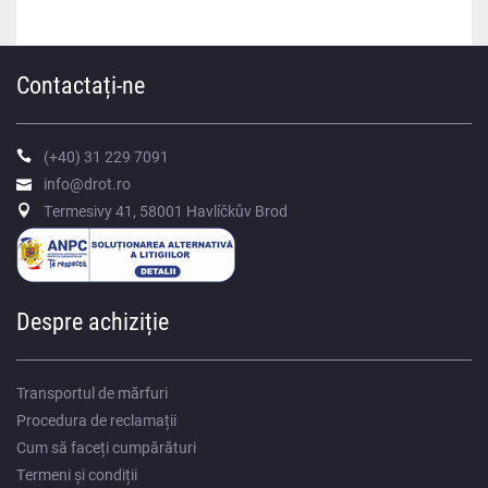
Contactați-ne
(+40) 31 229 7091
info@drot.ro
Termesivy 41, 58001 Havlíčkův Brod
Despre achiziție
Transportul de mărfuri
Procedura de reclamații
Cum să faceți cumpărături
Termeni și condiții