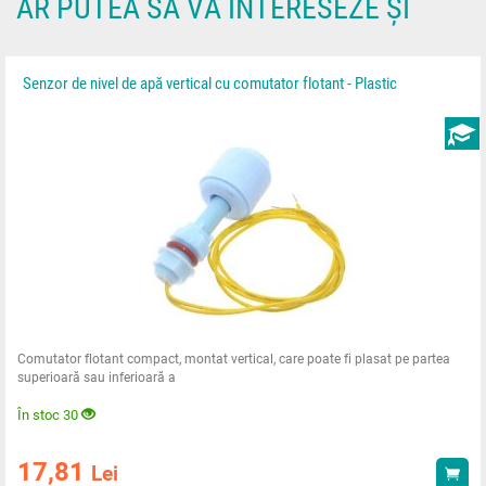
AR PUTEA SĂ VĂ INTERESEZE ȘI
Senzor de nivel de apă vertical cu comutator flotant - Plastic
Comutator flotant compact, montat vertical, care poate fi plasat pe partea
superioară sau inferioară a
În stoc 30
17,81
Lei
Ach