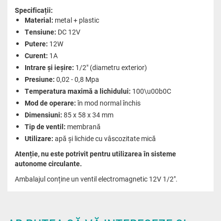
Specificații:
Material:
metal + plastic
Tensiune:
DC 12V
Putere:
12W
Curent:
1A
Intrare și ieșire:
1/2" (diametru exterior)
Presiune:
0,02 - 0,8 Mpa
Temperatura maximă a lichidului:
100\u00b0C
Mod de operare:
în mod normal închis
Dimensiuni:
85 x 58 x 34 mm
Tip de ventil:
membrană
Utilizare:
apă și lichide cu vâscozitate mică
Atenție, nu este potrivit pentru utilizarea în sisteme
autonome circulante.
Ambalajul conține un ventil electromagnetic 12V 1/2".