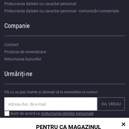
Prelucrarea datelor cu caracter personal
Prelucrarea datelor cu caracter personal - comunicări comerciale
Companie
Contact
Produse de revendicare
Returnarea bunurilor
Urmăriți-ne
Fiți cu un pas înainte și abonați-vă la newsletter-ul nostru!.
Sunt de acord cu
prelucrarea datelor personale
×
PENTRU CA MAGAZINUL