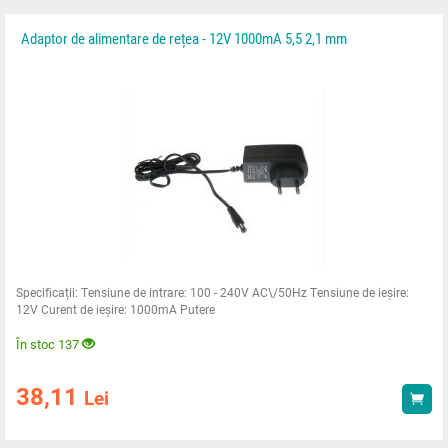
Adaptor de alimentare de rețea - 12V 1000mA 5,5 2,1 mm
Specificații: Tensiune de intrare: 100 - 240V AC\/50Hz Tensiune de ieșire:
12V Curent de ieșire: 1000mA Putere
În stoc 137
38,11
Lei
Ach