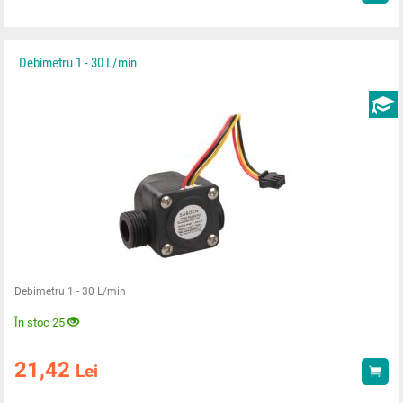
Debimetru 1 - 30 L/min
Debimetru 1 - 30 L/min
În stoc 25
21,42
Lei
Ach